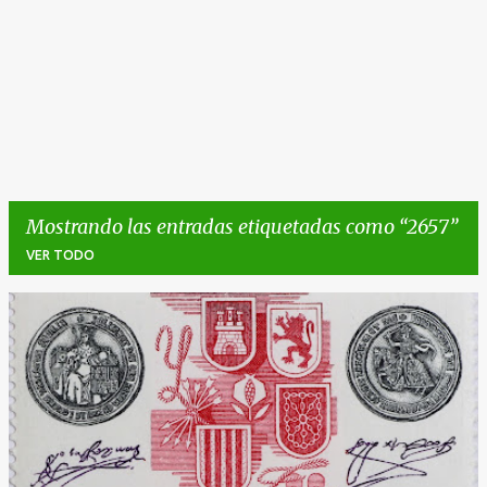
Mostrando las entradas etiquetadas como
2657
VER TODO
E
n
t
r
a
d