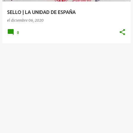
a
SELLO | LA UNIDAD DE ESPAÑA
s
el
diciembre 06, 2020
0