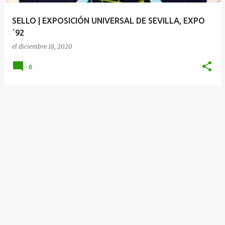
a
SELLO | EXPOSICIÓN UNIVERSAL DE SEVILLA, EXPO
s
´92
el
diciembre 18, 2020
0