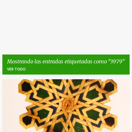
Mostrando las entradas etiquetadas como
3979
VER TODO
E
n
t
r
a
d