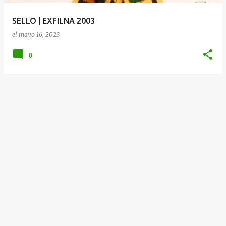
a
SELLO | EXFILNA 2003
s
el
mayo 16, 2023
0