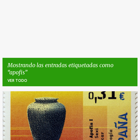
Mostrando las entradas etiquetadas como
apofis
VER TODO
E
n
t
r
a