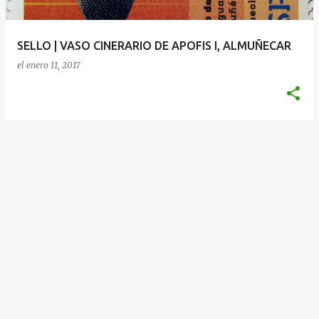
d
a
SELLO | VASO CINERARIO DE APOFIS I, ALMUÑECAR
s
el
enero 11, 2017