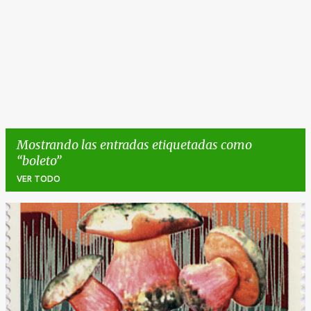
Mostrando las entradas etiquetadas como
boleto
VER TODO
E
n
t
r
a