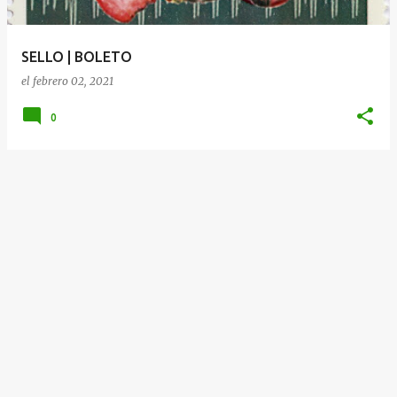
d
a
SELLO | BOLETO
s
el
febrero 02, 2021
0