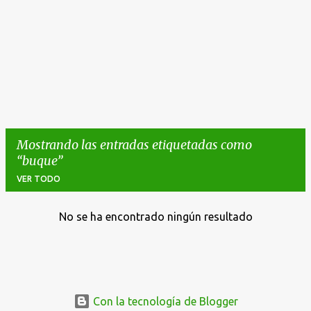
Mostrando las entradas etiquetadas como
buque
VER TODO
No se ha encontrado ningún resultado
E
n
t
r
a
Con la tecnología de Blogger