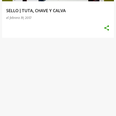
a
SELLO | TUTA, CHAVE Y CALVA
s
el
febrero 19, 2017