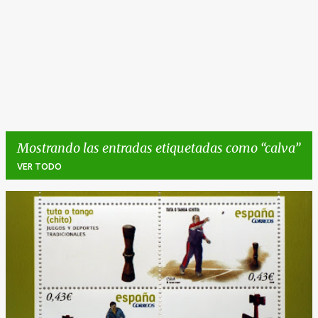
Mostrando las entradas etiquetadas como
calva
VER TODO
E
n
t
r
a
d