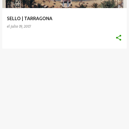
d
a
SELLO | TARRAGONA
s
el
julio 19, 2017