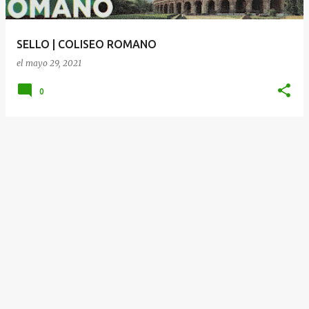
d
a
SELLO | COLISEO ROMANO
s
el
mayo 29, 2021
0