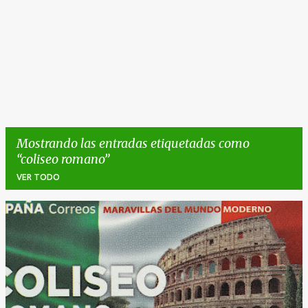
Mostrando las entradas etiquetadas como
coliseo romano
VER TODO
E
n
t
r
a