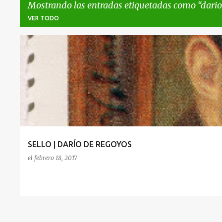
Mostrando las entradas etiquetadas como
dario
VER TODO
E
DARIO DE REGOYOS
PINTURA ESPAÑOLA
n
t
r
a
d
a
SELLO | DARÍO DE REGOYOS
s
el
febrero 18, 2017