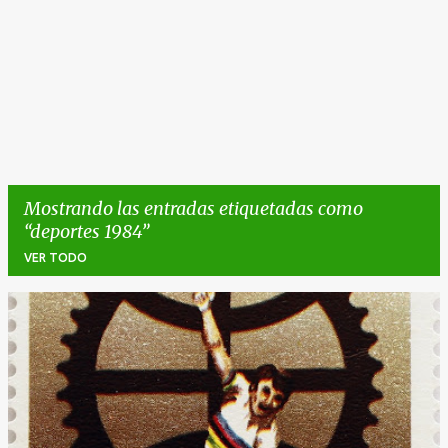
Mostrando las entradas etiquetadas como
deportes 1984
VER TODO
E
n
t
r
a