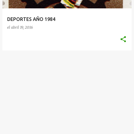
d
a
DEPORTES AÑO 1984
s
el
abril 19, 2016