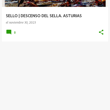
d
a
SELLO | DESCENSO DEL SELLA. ASTURIAS
s
el
noviembre 30, 2023
0