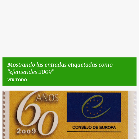
Mostrando las entradas etiquetadas como
efemerides 2009
VER TODO
E
n
t
r
a