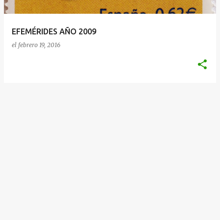
d
a
EFEMÉRIDES AÑO 2009
s
el
febrero 19, 2016