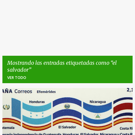
Mostrando las entradas etiquetadas como
el
salvador
VER TODO
E
n
t
r
a