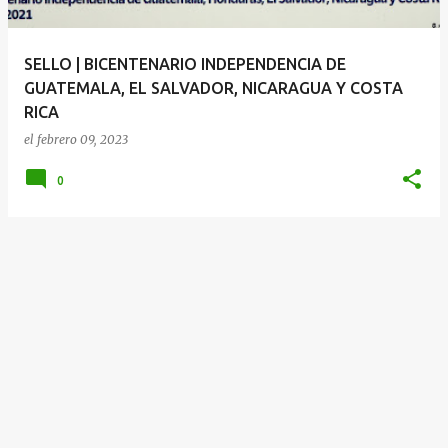
d
a
SELLO | BICENTENARIO INDEPENDENCIA DE
s
GUATEMALA, EL SALVADOR, NICARAGUA Y COSTA
RICA
el
febrero 09, 2023
0