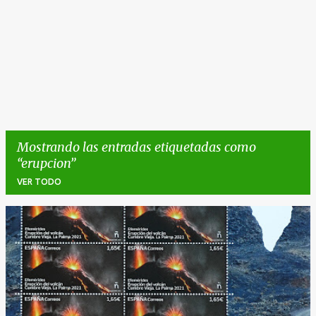
Mostrando las entradas etiquetadas como
erupcion
VER TODO
E
n
t
r
a