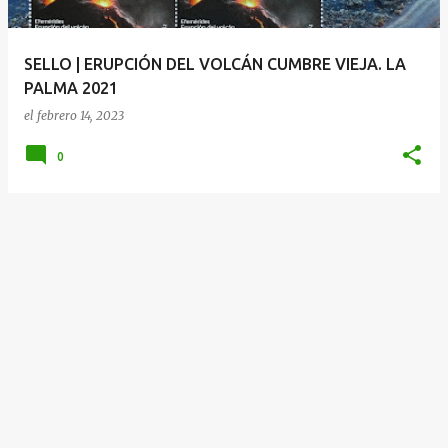
d
a
SELLO | ERUPCIÓN DEL VOLCÁN CUMBRE VIEJA. LA
s
PALMA 2021
el
febrero 14, 2023
0