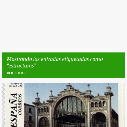
Mostrando las entradas etiquetadas como
estructuras
VER TODO
E
n
t
r
a