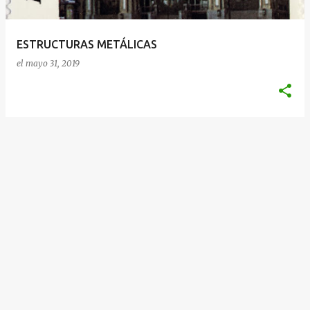
d
a
ESTRUCTURAS METÁLICAS
s
el
mayo 31, 2019