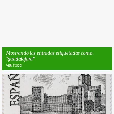
Mostrando las entradas etiquetadas como
guadalajara
VER TODO
E
n
t
r
a