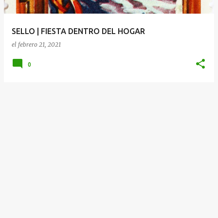
d
a
SELLO | FIESTA DENTRO DEL HOGAR
s
el
febrero 21, 2021
0