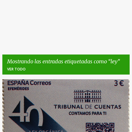
Mostrando las entradas etiquetadas como
ley
VER TODO
E
n
t
r
a
d