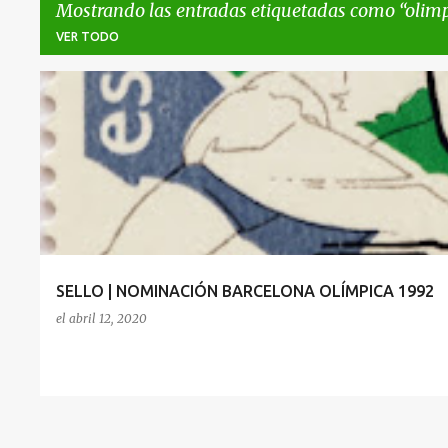
Mostrando las entradas etiquetadas como
olimp
VER TODO
E
BARCELONA
OLIMPICA
n
t
r
a
d
a
SELLO | NOMINACIÓN BARCELONA OLÍMPICA 1992
s
el
abril 12, 2020