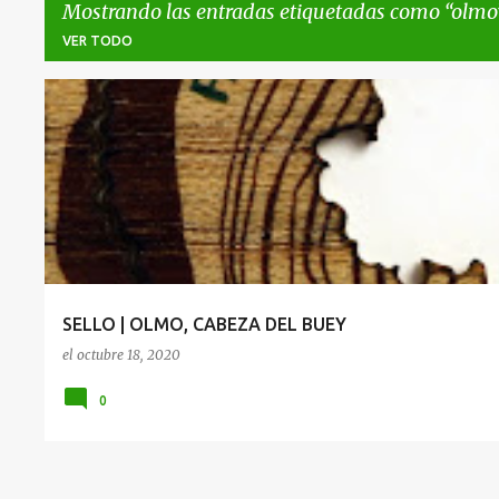
Mostrando las entradas etiquetadas como
olmo
VER TODO
E
CABEZA DEL BUEY
OLMO
n
t
r
a
d
a
SELLO | OLMO, CABEZA DEL BUEY
s
el
octubre 18, 2020
0