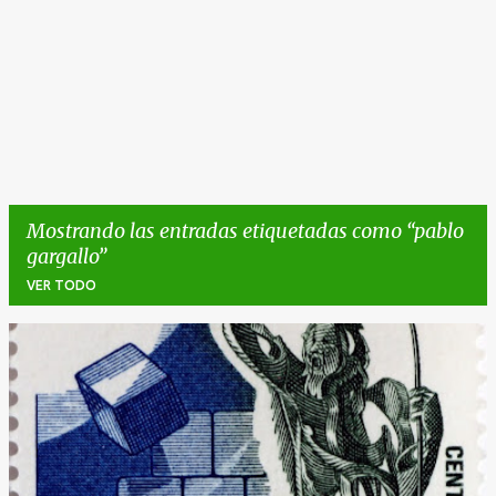
Mostrando las entradas etiquetadas como
pablo
gargallo
VER TODO
E
n
t
r
a