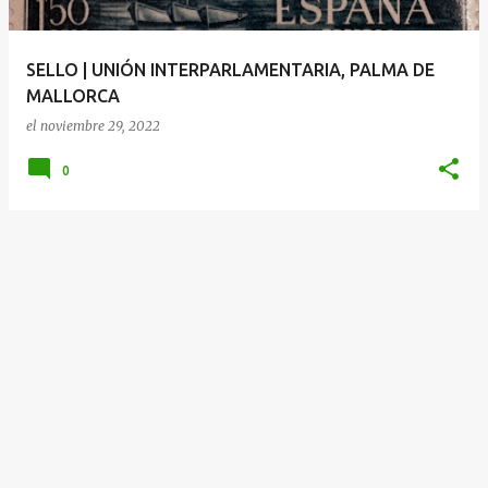
d
a
SELLO | UNIÓN INTERPARLAMENTARIA, PALMA DE
s
MALLORCA
el
noviembre 29, 2022
0