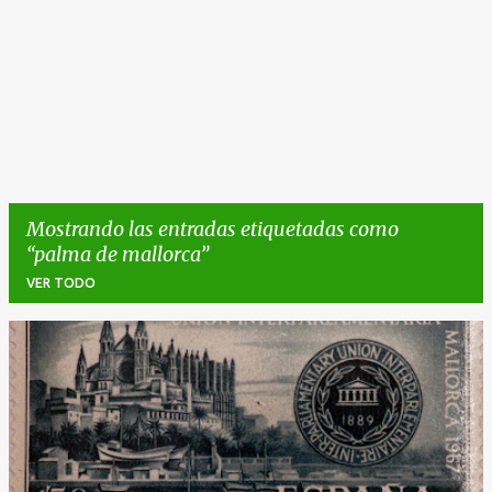
Mostrando las entradas etiquetadas como
palma de mallorca
VER TODO
E
n
t
r
a