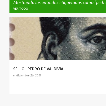
Mostrando las entradas etiquetadas como
pedro
VER TODO
E
PEDROS DE VALDIVIA
n
t
r
a
d
a
SELLO | PEDRO DE VALDIVIA
s
el
diciembre 26, 2019