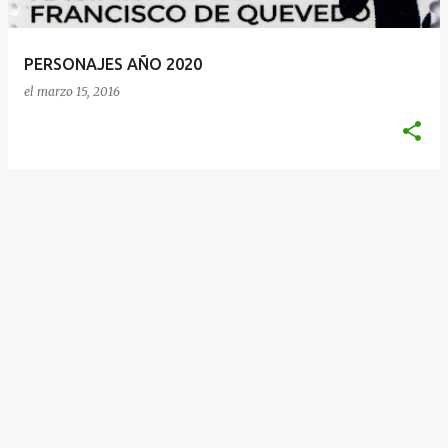
d
a
PERSONAJES AÑO 2020
s
el
marzo 15, 2016