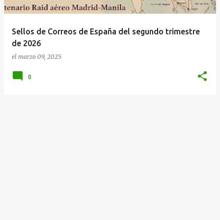
d
a
Sellos de Correos de España del segundo trimestre
s
de 2026
el
marzo 09, 2025
0