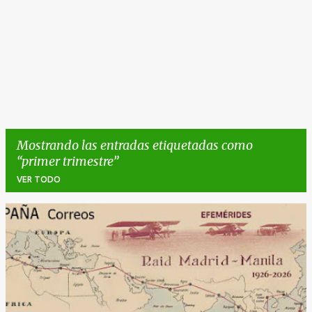
Mostrando las entradas etiquetadas como
primer trimestre
VER TODO
E
n
t
r
a