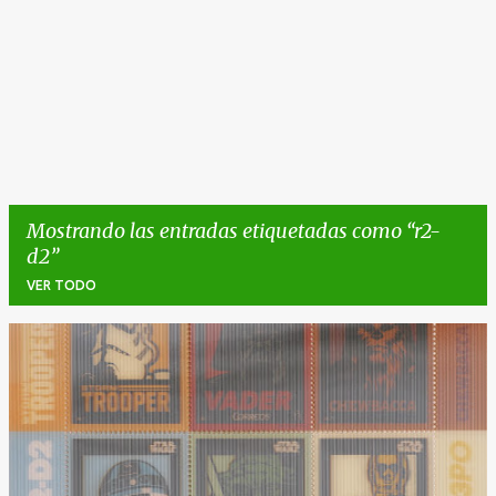
Mostrando las entradas etiquetadas como
r2-
d2
VER TODO
E
n
t
r
a