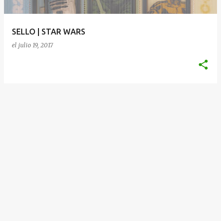
d
a
SELLO | STAR WARS
s
el
julio 19, 2017