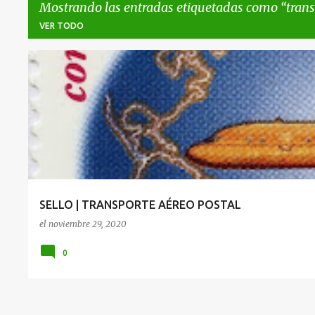
Mostrando las entradas etiquetadas como
trans
VER TODO
E
3321
POSTAL
TRANSPORTE.AEREO
n
t
r
a
d
a
SELLO | TRANSPORTE AÉREO POSTAL
s
el
noviembre 29, 2020
0