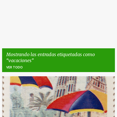
Mostrando las entradas etiquetadas como
vacaciones
VER TODO
E
n
t
r
a