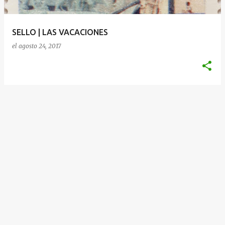
d
a
SELLO | LAS VACACIONES
s
el
agosto 24, 2017