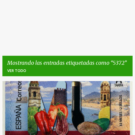
Mostrando las entradas etiquetadas como
5372
VER TODO
E
n
t
r
a
d