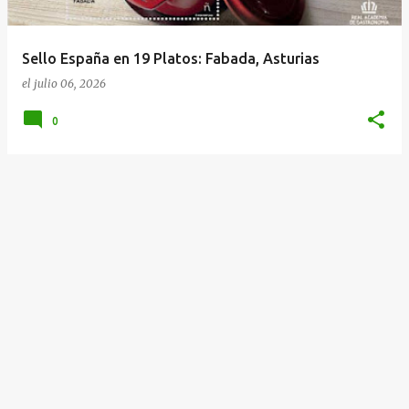
d
a
Sello España en 19 Platos: Fabada, Asturias
s
el
julio 06, 2026
0