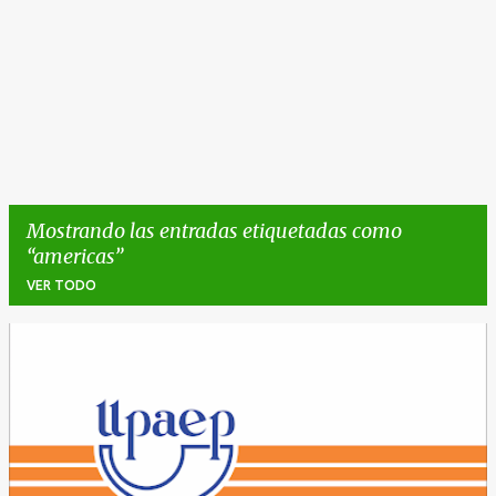
Mostrando las entradas etiquetadas como
americas
VER TODO
E
n
t
r
a