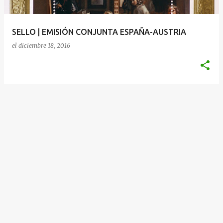
d
a
SELLO | EMISIÓN CONJUNTA ESPAÑA-AUSTRIA
s
el
diciembre 18, 2016