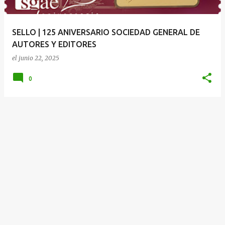
d
a
SELLO | 125 ANIVERSARIO SOCIEDAD GENERAL DE
s
AUTORES Y EDITORES
el
junio 22, 2025
0