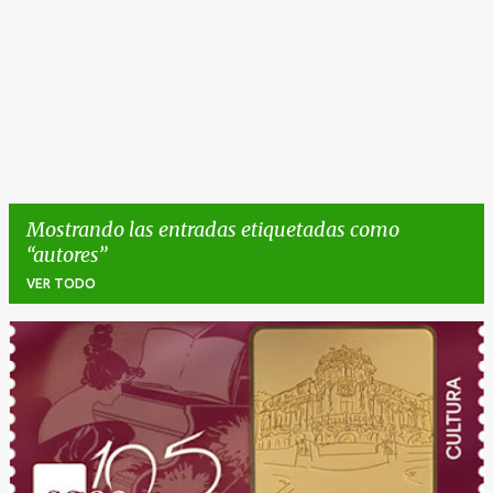
Mostrando las entradas etiquetadas como
autores
VER TODO
E
n
t
r
a