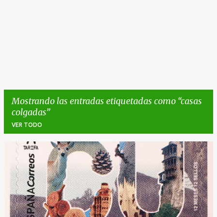
Mostrando las entradas etiquetadas como
casas
colgadas
VER TODO
E
n
t
r
a