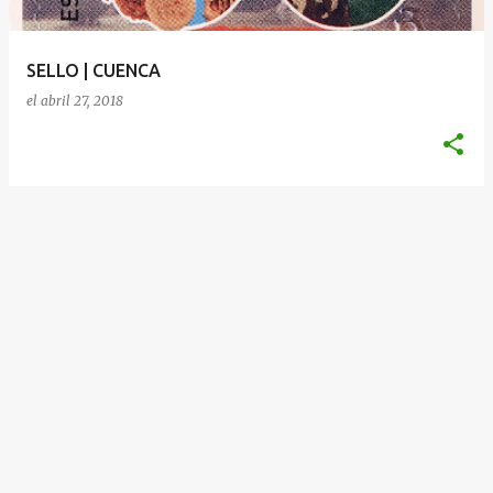
d
a
SELLO | CUENCA
s
el
abril 27, 2018