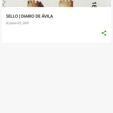
d
a
SELLO | DIARIO DE ÁVILA
s
el
junio 05, 2017