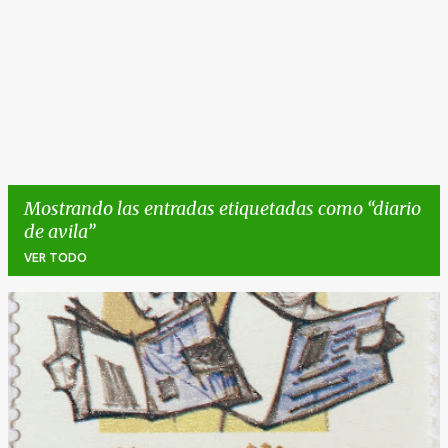
Mostrando las entradas etiquetadas como
diario
de avila
VER TODO
E
n
t
r
a