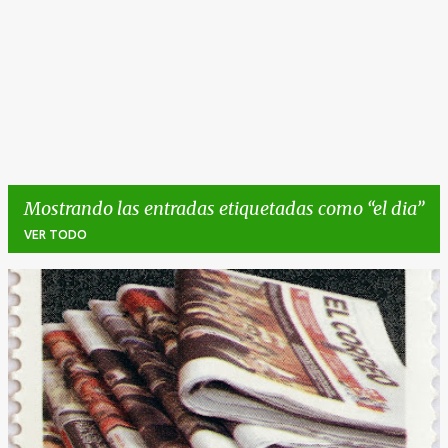
Mostrando las entradas etiquetadas como
el dia
VER TODO
E
n
t
r
a
d