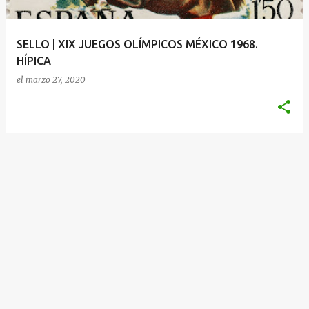
d
a
SELLO | XIX JUEGOS OLÍMPICOS MÉXICO 1968.
s
HÍPICA
el
marzo 27, 2020