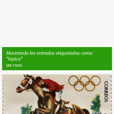
Mostrando las entradas etiquetadas como
hipica
VER TODO
E
n
t
r
a