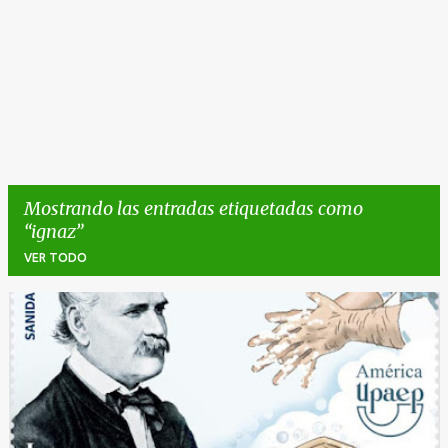
Mostrando las entradas etiquetadas como
ignaz
VER TODO
E
n
t
r
a