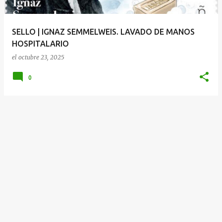
d
a
SELLO | IGNAZ SEMMELWEIS. LAVADO DE MANOS
s
HOSPITALARIO
el
octubre 23, 2025
0