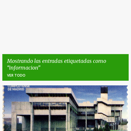
Mostrando las entradas etiquetadas como
informacion
VER TODO
E
n
t
r
a