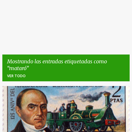
Mostrando las entradas etiquetadas como
mataró
VER TODO
E
n
t
r
a