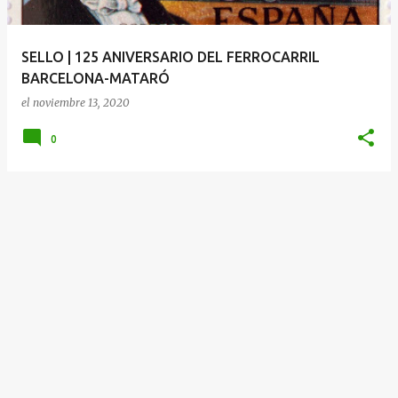
d
a
SELLO | 125 ANIVERSARIO DEL FERROCARRIL
s
BARCELONA-MATARÓ
el
noviembre 13, 2020
0