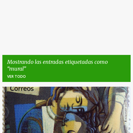
Mostrando las entradas etiquetadas como
mural
VER TODO
E
n
t
r
a