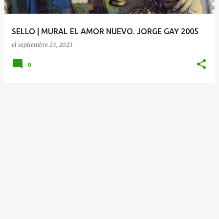
d
a
SELLO | MURAL EL AMOR NUEVO. JORGE GAY 2005
s
el
septiembre 23, 2023
0