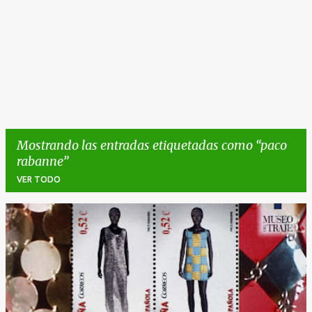
Mostrando las entradas etiquetadas como
paco
rabanne
VER TODO
E
n
t
r
a