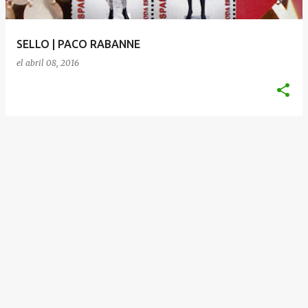
d
a
SELLO | PACO RABANNE
s
el
abril 08, 2016