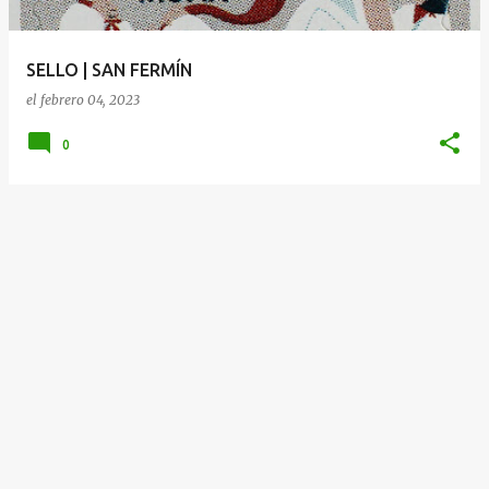
d
a
SELLO | SAN FERMÍN
s
el
febrero 04, 2023
0