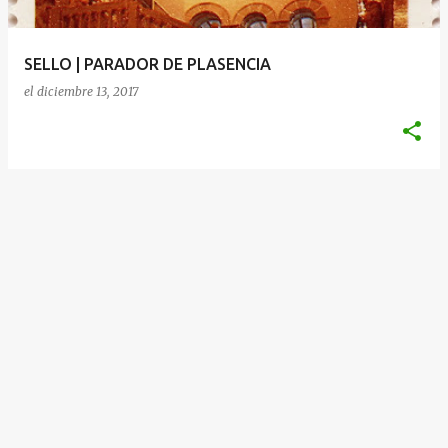
d
a
SELLO | PARADOR DE PLASENCIA
s
el
diciembre 13, 2017