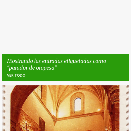
Mostrando las entradas etiquetadas como
parador de oropesa
VER TODO
E
n
t
r
a