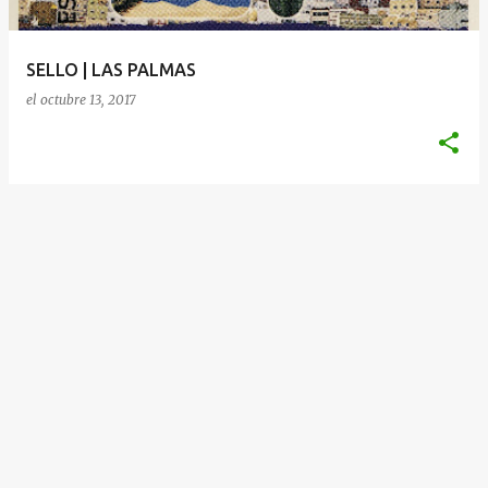
d
a
SELLO | LAS PALMAS
s
el
octubre 13, 2017