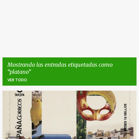
Mostrando las entradas etiquetadas como
platano
VER TODO
E
n
t
r
a