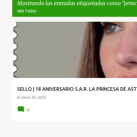
Mostrando las entradas etiquetadas como
princ
VER TODO
E
ALTEZA
PRINCESA
PRINCESA DE ASTURIAS
n
t
r
a
d
a
SELLO | 18 ANIVERSARIO S.A.R. LA PRINCESA DE AS
s
el
enero 30, 2024
0