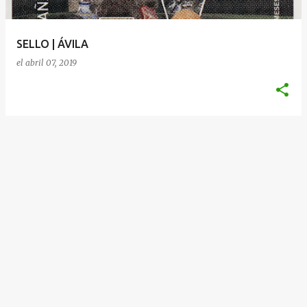
d
a
SELLO | ÁVILA
s
el
abril 07, 2019