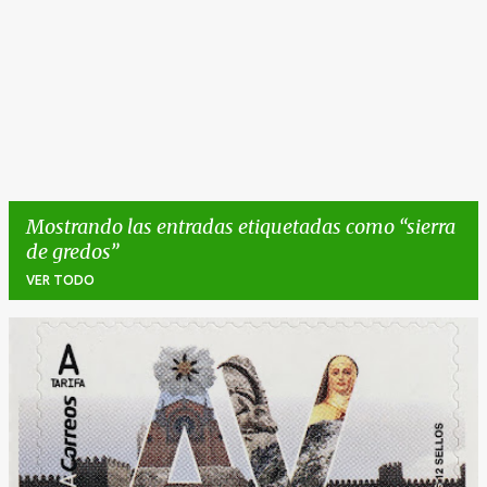
Mostrando las entradas etiquetadas como
sierra
de gredos
VER TODO
E
n
t
r
a