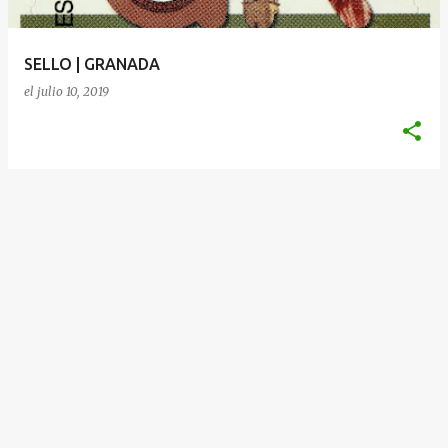
d
a
SELLO | GRANADA
s
el
julio 10, 2019