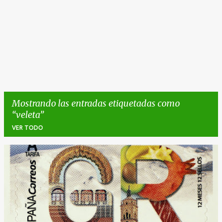
Mostrando las entradas etiquetadas como
veleta
VER TODO
E
n
t
r
a