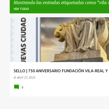
Mostrando las entradas etiquetadas como
vila-
VER TODO
E
BENIDORM
VILA-REAL
n
t
r
a
d
a
SELLO | 750 ANIVERSARIO FUNDACIÓN VILA-REAL 
s
el
abril 27, 2025
0